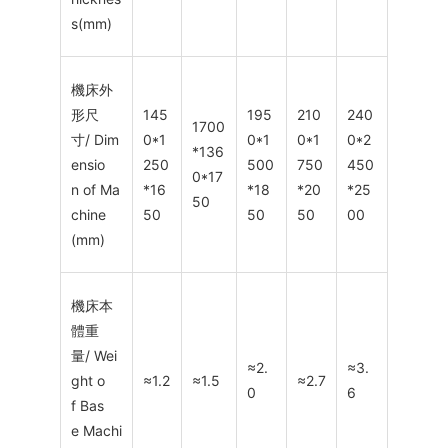
s(mm)
機床外
形尺
145
195
210
240
1700
寸/ Dim
0*1
0*1
0*1
0*2
*136
ensio
250
500
750
450
0*17
n of Ma
*16
*18
*20
*25
50
chine
50
50
50
00
(mm)
機床本
體重
量/ Wei
≈2.
≈3.
ght o
≈1.2
≈1.5
≈2.7
0
6
f Bas
e Machi