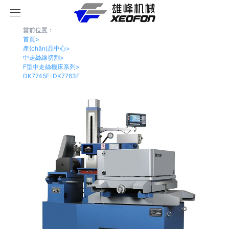
當前位置：
首頁
首頁
>
產(chǎn)品中心
>
中走絲線切割
>
產(chǎn)品中心
F型中走絲機床系列
>
DK7745F-DK7763F
案例展示
快走絲線切割
新聞中心
快絲選配
成功案例
關(guān)于我們
中走絲線切割
公司新聞
聯(lián)系我們
大錐度線切割
行業(yè)新聞
榮譽資質(zhì)
K型中走絲機床系列
電火花細孔放電機
F型中走絲機床系列
大錐度快走絲機床系列
G型中走絲機床系列
大錐度中走絲機床系列