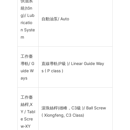
供油系
統(tǒn
g)/ Lub
自動油泵/ Auto
ricatio
n Syste
m
工作臺
導軌/ G
直線導軌(P級 )/ Linear Guide Way
uide W
s ( P class )
ays
工作臺
絲桿,X
滾珠絲桿(雄峰，C3級 )/ Ball Screw
Y / Tabl
( Xiongfeng, C3 Class)
e Scre
w-XY