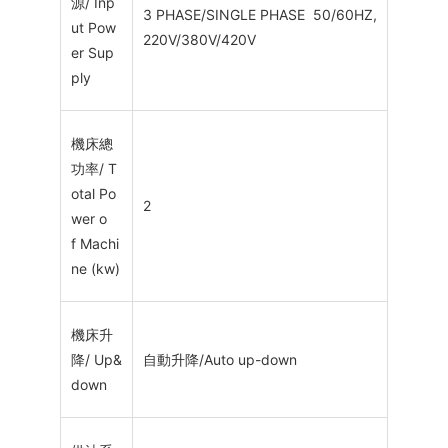
源/ Inp
3 PHASE/SINGLE PHASE 50/60HZ,
ut Pow
220V/380V/420V
er Sup
ply
機床總
功率/ T
otal Po
2
wer o
f Machi
ne (kw)
機床升
降/ Up&
自動升降/Auto up-down
down