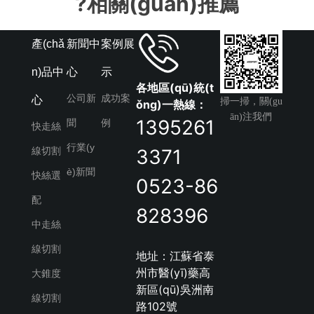
?
相關(guān)推薦
產(chǎ
新聞中
案例展
n)品中
心
示
各地區(qū)統(t
公司新
成功案
心
掃一掃，關(gu
ǒng)一熱線：
ān)注我們
1395261
聞
例
快走絲
行業(y
線切割
3371
è)新聞
快絲選
0523-86
配
828396
中走絲
線切割
地址：江蘇省泰
州市醫(yī)藥高
大錐度
新區(qū)吳洲南
線切割
路102號