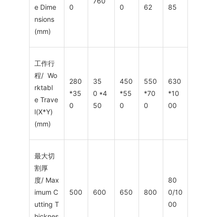
760
e Dime
0
0
62
85
nsions
(mm)
工作行
程/ Wo
280
35
450
550
630
rktabl
*35
0 *4
*55
*70
*10
e Trave
0
50
0
0
00
l(X*Y)
(mm)
最大切
割厚
度/ Max
80
imum C
500
600
650
800
0/10
utting T
00
hicknes