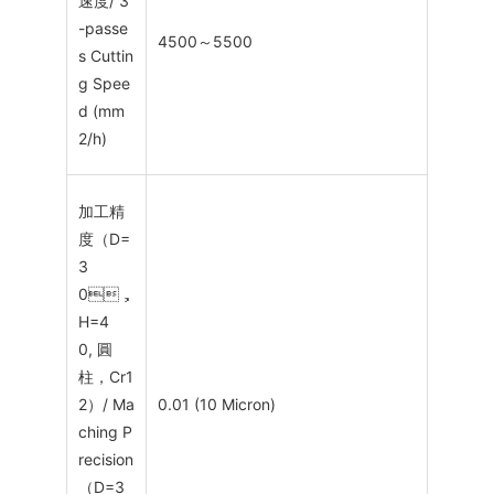
速度/ 3
-passe
4500～5500
s Cuttin
g Spee
d (mm
2/h)
加工精
度（D=
3
0，
H=4
0, 圓
柱，Cr1
2）/ Ma
0.01 (10 Micron)
ching P
recision
（D=3