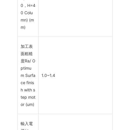
0，H=4
0 Colu
mn) (m
m)
加工表
面粗糙
度Ra/ O
ptimu
m Surfa
1.0~1.4
ce finis
h with s
tep mot
or (um)
輸入電