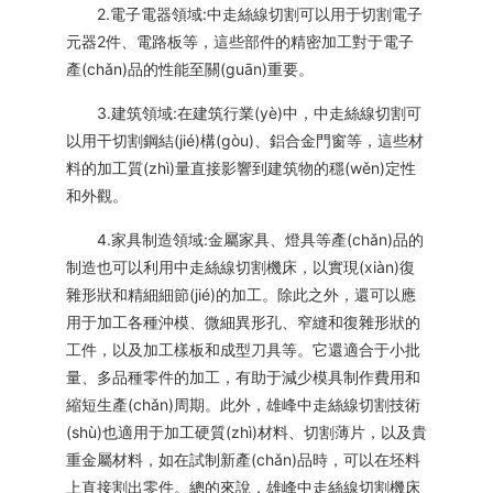
2.電子電器領域:中走絲線切割可以用于切割電子
元器2件、電路板等，這些部件的精密加工對于電子
產(chǎn)品的性能至關(guān)重要。
3.建筑領域:在建筑行業(yè)中，中走絲線切割可
以用干切割鋼結(jié)構(gòu)、鋁合金門窗等，這些材
料的加工質(zhì)量直接影響到建筑物的穩(wěn)定性
和外觀。
4.家具制造領域:金屬家具、燈具等產(chǎn)品的
制造也可以利用中走絲線切割機床，以實現(xiàn)復
雜形狀和精細細節(jié)的加工。除此之外，還可以應
用于加工各種沖模、微細異形孔、窄縫和復雜形狀的
工件，以及加工樣板和成型刀具等。它還適合于小批
量、多品種零件的加工，有助于減少模具制作費用和
縮短生產(chǎn)周期。此外，雄峰中走絲線切割技術
(shù)也適用于加工硬質(zhì)材料、切割薄片，以及貴
重金屬材料，如在試制新產(chǎn)品時，可以在坯料
上直接割出零件。總的來說，雄峰中走絲線切割機床