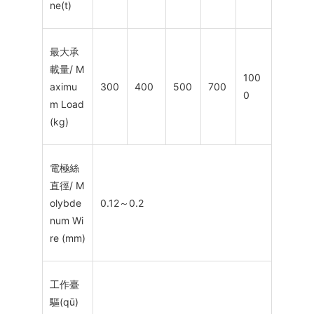
ne(t)
最大承
載量/ M
100
aximu
300
400
500
700
0
m Load
(kg)
電極絲
直徑/ M
olybde
0.12～0.2
num Wi
re (mm)
工作臺
驅(qū)