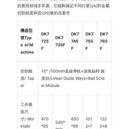
的應用領域非常廣，它能夠滿足不同行業(yè)對金屬
切割精度和質(zhì)量的高要求
機器型
DK7
DK7
DK7
DK7
號
Typ
DK7
725
745
755
763
e of M
735F
F
F
F
F
achine
切割錐
±5° /100mm直線導軌+滾珠絲桿 錐
度/ Tap
度頭/Linear Guide Ways+Ball Scre
er
w Module
工作臺
面尺
寸/ Wor
470
650
101
132
540*
ktabl
*65
*86
2*7
0*8