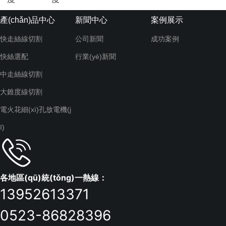
產(chǎn)品中心
新聞中心
案例展示
快走絲線切割
公司新聞
成功案例
快絲選配
行業(yè)新聞
中走絲線切割
大錐度線切割
電火花細(xì)孔放電機(j
ī)
各地區(qū)統(tǒng)一熱線：
13952613371
0523-86828396