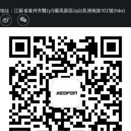
地址：江蘇省泰州市醫(yī)藥高新區(qū)吳洲南路102號(hào)