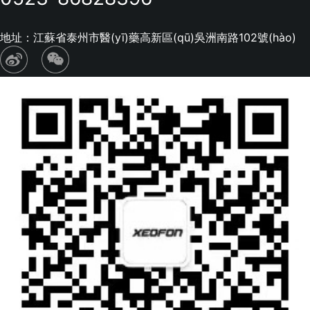
地址：江蘇省泰州市醫(yī)藥高新區(qū)吳洲南路102號(hào)