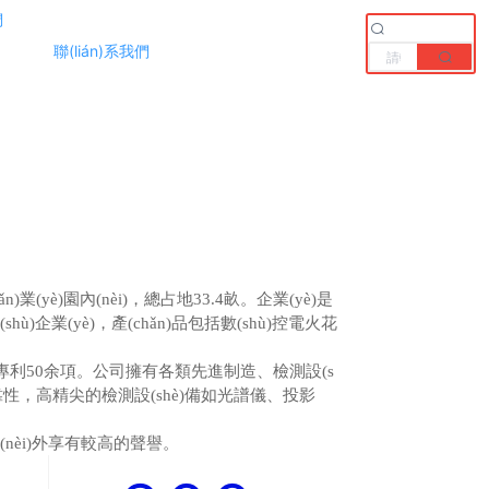
們
清空記
聯(lián)系我們
錄
歷史記
錄
清空記
錄
歷史記
錄
內(nèi)，總占地33.4畝。企業(yè)是
ù)企業(yè)，產(chǎn)品包括數(shù)控電火花
獲得專利50余項。公司擁有各類先進制造、檢測設(s
，高精尖的檢測設(shè)備如光譜儀、投影
èi)外享有較高的聲譽。