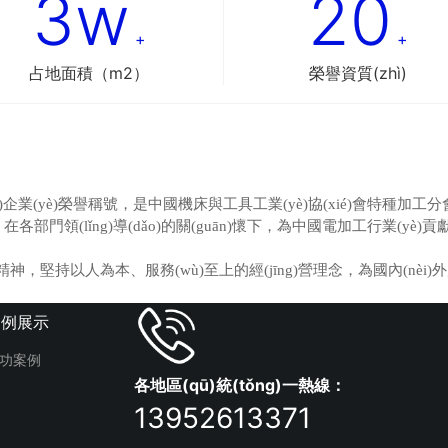
3w
20
+
+
占地面積（m2）
榮譽資質(zhì)
yè)榮譽稱號，是中國機床與工具工業(yè)協(xié)會特種加工分會理
各部門領(lǐng)導(dǎo)的關(guān)懷下，為中國電加工行業(yè)貢
，堅持以人為本、服務(wù)至上的經(jīng)營理念，為國內(nèi)外
案例展示
功案例
各地區(qū)統(tǒng)一熱線：
13952613371