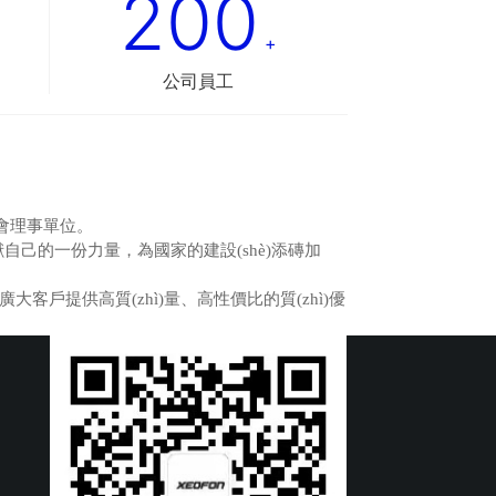
200
+
公司員工
事單位。
獻自己的一份力量，為國家的建設(shè)添磚加
廣大客戶提供高質(zhì)量、高性價比的質(zhì)優