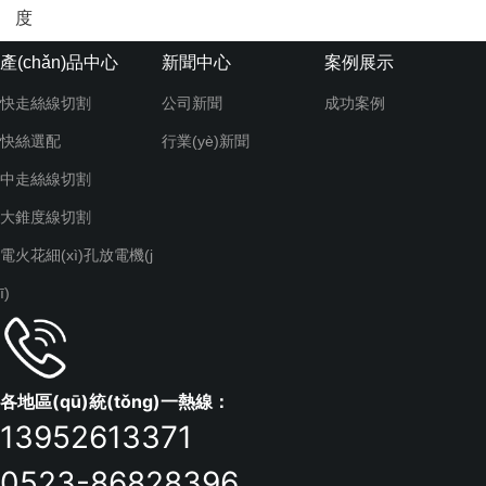
度
產(chǎn)品中心
新聞中心
案例展示
快走絲線切割
公司新聞
成功案例
快絲選配
行業(yè)新聞
中走絲線切割
大錐度線切割
電火花細(xì)孔放電機(j
ī)
各地區(qū)統(tǒng)一熱線：
13952613371
0523-86828396