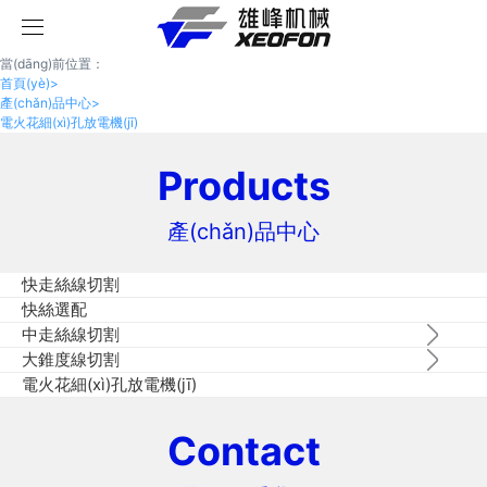
當(dāng)前位置：
首頁(yè)
首頁(yè)
>
產(chǎn)品中心
>
電火花細(xì)孔放電機(jī)
產(chǎn)品中心
Products
案例展示
快走絲線切割
產(chǎn)品中心
新聞中心
快絲選配
成功案例
快走絲線切割
關(guān)于我們
中走絲線切割
公司新聞
快絲選配
中走絲線切割
大錐度線切割
聯(lián)系我們
大錐度線切割
行業(yè)新聞
榮譽(yù)資質(zhì)
K型中走絲機(jī)床系列
電火花細(xì)孔放電機(jī)
電火花細(xì)孔放電機(jī)
F型中走絲機(jī)床系列
大錐度快走絲機(jī)床系列
Contact
G型中走絲機(jī)床系列
大錐度中走絲機(jī)床系列