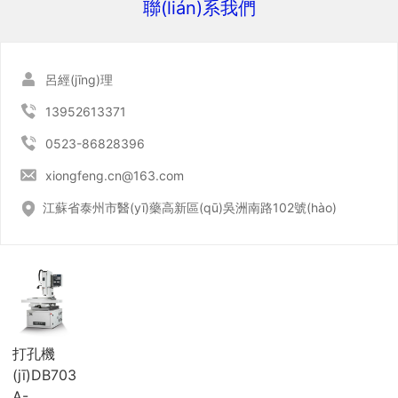
聯(lián)系我們
E型中走絲機(jī)床系列
呂經(jīng)理
13952613371
0523-86828396
xiongfeng.cn@163.com
江蘇省泰州市醫(yī)藥高新區(qū)吳洲南路102號(hào)
打孔機
(jī)DB703
A-